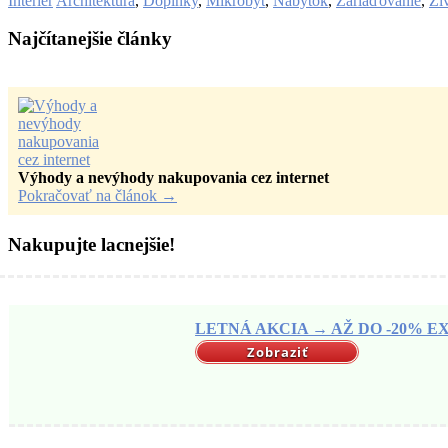
Interiér
Architektúra
,
Doplnky
,
Mikrobyt
,
Nábytok
,
Zariaďovanie
,
Živ
Najčítanejšie články
Výhody a nevýhody nakupovania cez internet
Pokračovať na článok
→
Nakupujte lacnejšie!
LETNÁ AKCIA → AŽ DO -20% EX
Zobraziť