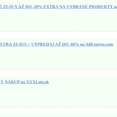
ZĽAVY AŽ DO -20% EXTRA NA VYBRANÉ PRODUKTY na N
TRA ZĽAVA + VÝPREDAJ AŽ DO -60% na AliExpress.com
 NÁKUP na XXXLutz.sk