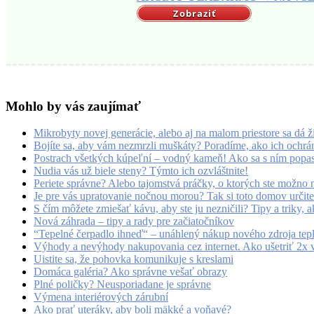
Zobraziť
Mohlo by vás zaujímať
Mikrobyty novej generácie, alebo aj na malom priestore sa dá ži
Bojíte sa, aby vám nezmrzli muškáty? Poradíme, ako ich ochrá
Postrach všetkých kúpeľní – vodný kameň! Ako sa s ním popa
Nudia vás už biele steny? Týmto ich ozvláštnite!
Periete správne? Alebo tajomstvá práčky, o ktorých ste možno 
Je pre vás upratovanie nočnou morou? Tak si toto domov určite
S čím môžete zmiešať kávu, aby ste ju nezničili? Tipy a triky, a
Nová záhrada – tipy a rady pre začiatočníkov
“Tepelné čerpadlo ihneď“ – unáhlený nákup nového zdroja tepl
Výhody a nevýhody nakupovania cez internet. Ako ušetriť 2x v
Uistite sa, že pohovka komunikuje s kreslami
Domáca galéria? Ako správne vešať obrazy
Plné poličky? Neusporiadane je správne
Výmena interiérových zárubní
Ako prať uteráky, aby boli mäkké a voňavé?