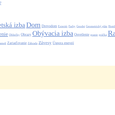
?
Dom
tská izba
Drevodom
Exteriér
Farby
Geodet
Geometrický plán
Hotel
R
Obývacia izba
enie
Obrazy
Osvetlenie
Obliečky
pranie
práčka
Závesy
Zariaďovanie
Úspora energií
kameň
Záhrada