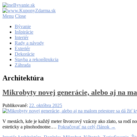
Menu
Close
Bývanie
Inšpirácie
Interiér
Rady a návody
Exteriér
Dekorácie
Stavba a rekonštrukcia
Záhrada
Architektúra
Mikrobyty novej generácie, alebo aj na mal
Publikované:
22. októbra 2025
V mestách, kde je každý meter štvorcový vzácny ako zlato, sa rodí nov
esteticky a plnohodnotne.…
Pokračovať na celý článok
→