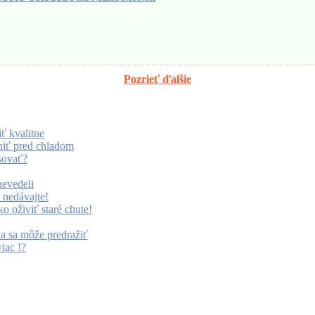
Pozrieť ďalšie
ť kvalitne
niť pred chladom
sovať?
nevedeli
 nedávajte!
ko oživiť staré chute!
a sa môže predražiť
iac !?