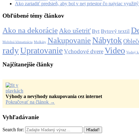
Ako zariadiť predsieň, aby bol v nej priestor čo najviac využitý
Obľúbené témy článkov
De
Ako na dekorácie
Ako ušetriť
Byt
Bytový textil
Nábytok
Nakupovanie
Obleč
Mobilná klimatizácia
Muškáty
rady
Upratovanie
Video
Vchodové dvere
Vodný 
Najčítanejšie články
Výhody a nevýhody nakupovania cez internet
Pokračovať na článok
→
Vyhľadávanie
Search for: