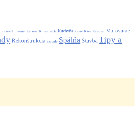
Maľovanie
Kuchyňa
ový textil
Internet
Kataster
Klimatizácia
Kvety
Káva
Kávovar
ady
Tipy a
Spálňa
Rekonštrukcia
Stavba
Sadenie