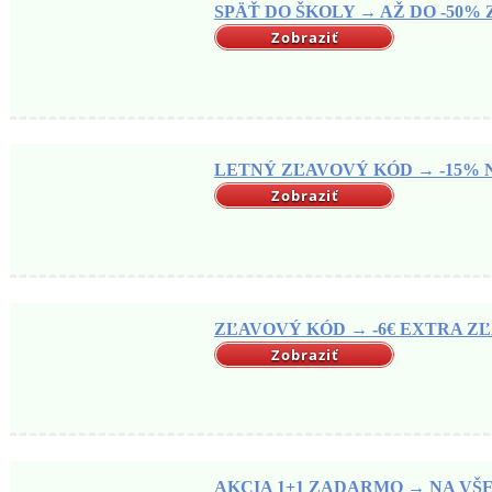
SPÄŤ DO ŠKOLY → AŽ DO -50% Z
Zobraziť
LETNÝ ZĽAVOVÝ KÓD → -15% NA
Zobraziť
ZĽAVOVÝ KÓD → -6€ EXTRA ZĽ
Zobraziť
AKCIA 1+1 ZADARMO → NA VŠET