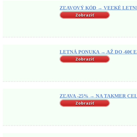
ZĽAVOVÝ KÓD → VEĽKÉ LETNÉ 
Zobraziť
LETNÁ PONUKA → AŽ DO -60€ EX
Zobraziť
ZĽAVA -25% → NA TAKMER CELÝ
Zobraziť