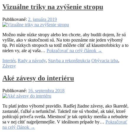
Vizuálne triky na zvýšenie stropu
Publikované:
2. januára 2019
Možno máte nízke stropy alebo len chcete, aby budili dojem, že sú
vyššie, ako v skutočnosti sú. Na toto poznáme nie jeden výborný
tip. Pri nízkych stropoch sa totiž môžete cítiť až klaustrofobicky a to
nielen vy, ale aj vaša…
Pokračovať na celý článok
→
Interiér
,
Rady a návody
,
Stavba a rekonštrukcia
Obývacia izba
,
Závesy
Aké závesy do interiéru
Publikované:
16. septembra 2018
Tu platí jedno výborné pravidlo. Radšej žiadne závesy, ako škaredé,
zastaralé, ťažké a nefunkčné. Taktiež nie sú vhodné, ak také, ktoré
pohlcujú priveľa svetla. Miestnosť je tak opticky menšia a nebudete
sa v nej cítiť najpríjemnejšie. V ideálnom prípade by…
Pokračovať
na celý článok
→