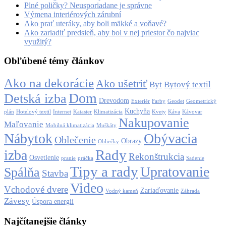
Plné poličky? Neusporiadane je správne
Výmena interiérových zárubní
Ako prať uteráky, aby boli mäkké a voňavé?
Ako zariadiť predsieň, aby bol v nej priestor čo najviac
využitý?
Obľúbené témy článkov
Ako na dekorácie
Ako ušetriť
Byt
Bytový textil
Dom
Detská izba
Drevodom
Exteriér
Farby
Geodet
Geometrický
Kuchyňa
plán
Hotelový textil
Internet
Kataster
Klimatizácia
Kvety
Káva
Kávovar
Nakupovanie
Maľovanie
Mobilná klimatizácia
Muškáty
Nábytok
Obývacia
Oblečenie
Obrazy
Obliečky
Rady
izba
Rekonštrukcia
Osvetlenie
pranie
práčka
Sadenie
Tipy a rady
Upratovanie
Spálňa
Stavba
Video
Vchodové dvere
Zariaďovanie
Vodný kameň
Záhrada
Závesy
Úspora energií
Najčítanejšie články