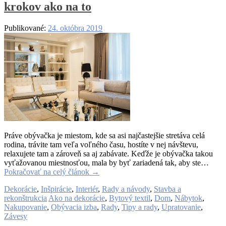
krokov ako na to
Publikované:
24. októbra 2019
Práve obývačka je miestom, kde sa asi najčastejšie stretáva celá
rodina, trávite tam veľa voľného času, hostíte v nej návštevu,
relaxujete tam a zároveň sa aj zabávate. Keďže je obývačka takou
vyťažovanou miestnosťou, mala by byť zariadená tak, aby ste…
Pokračovať na celý článok
→
Dekorácie
,
Inšpirácie
,
Interiér
,
Rady a návody
,
Stavba a
rekonštrukcia
Ako na dekorácie
,
Bytový textil
,
Dom
,
Nábytok
,
Nakupovanie
,
Obývacia izba
,
Rady
,
Tipy a rady
,
Upratovanie
,
Závesy