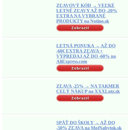
ZĽAVOVÝ KÓD → VEĽKÉ
LETNÉ ZĽAVY AŽ DO -20%
EXTRA NA VYBRANÉ
PRODUKTY na Notino.sk
Zobraziť
LETNÁ PONUKA → AŽ DO
-60€ EXTRA ZĽAVA +
VÝPREDAJ AŽ DO -60% na
AliExpress.com
Zobraziť
ZĽAVA -25% → NA TAKMER
CELÝ NÁKUP na XXXLutz.sk
Zobraziť
SPÄŤ DO ŠKOLY → AŽ DO
-50% ZĽAVA na MojNabytok.sk