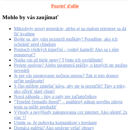
Pozrieť ďalšie
Mohlo by vás zaujímať
Mikrobyty novej generácie, alebo aj na malom priestore sa dá
žiť kvalitne
Bojíte sa, aby vám nezmrzli muškáty? Poradíme, ako ich
ochrániť pred chladom
Postrach všetkých kúpeľní – vodný kameň! Ako sa s ním
popasovať?
Nudia vás už biele steny? Týmto ich ozvláštnite!
Periete správne? Alebo tajomstvá práčky, o ktorých ste možno
nevedeli
Je pre vás upratovanie nočnou morou? Tak si toto domov
určite nedávajte!
S čím môžete zmiešať kávu, aby ste ju nezničili? Tipy a triky,
ako oživiť staré chute!
Nová záhrada – tipy a rady pre začiatočníkov
“Tepelné čerpadlo ihneď“ – unáhlený nákup nového zdroja
tepla sa môže predražiť
Výhody a nevýhody nakupovania cez internet. Ako ušetriť 2x
viac !?
Uistite sa, že pohovka komunikuje s kreslami
Domáca galéria? Ako správne vešať obrazy